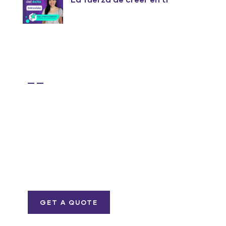
Get Free
Consultations
SPECIAL ADVISORS
Quis autem vel eum
iure repreh ende
GET A QUOTE